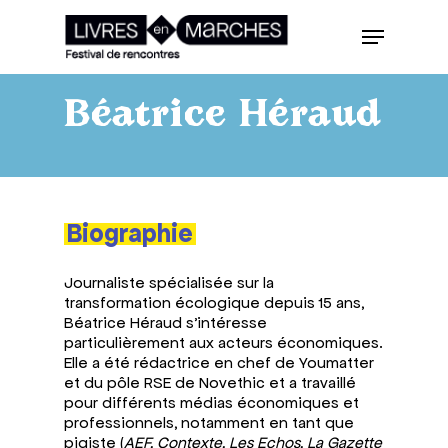
Skip
Menu
to
main
Close
content
Menu
Béatrice Héraud
Biographie
Journaliste spécialisée sur la
transformation écologique depuis 15 ans,
Béatrice Héraud s’intéresse
particulièrement aux acteurs économiques.
Elle a été rédactrice en chef de Youmatter
et du pôle RSE de Novethic et a travaillé
pour différents médias économiques et
professionnels, notamment en tant que
pigiste (
AEF, Contexte, Les Echos, La Gazette